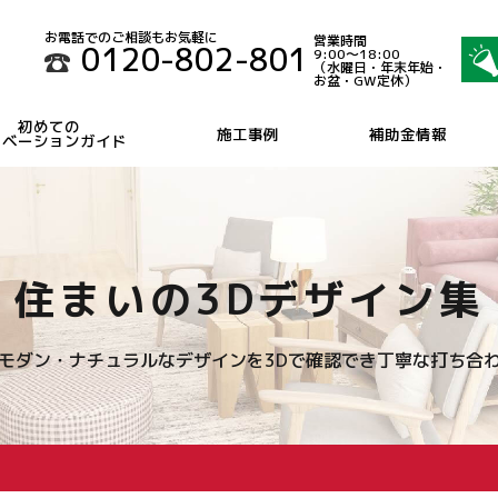
お電話でのご相談もお気軽に
営業時間
0120-802-801
9:00～18:00
（水曜日・年末年始・
お盆・GW定休）
初めての
施工事例
補助金情報
ノベーションガイド
住まいの3Dデザイン集
モダン・ナチュラルなデザインを
3Dで確認でき丁寧な打ち合