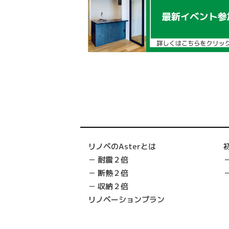
リノベのAsterとは
耐震２倍
断熱２倍
収納２倍
リノベーションプラン