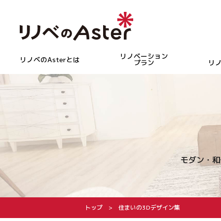
リノベーション
リノベのAsterとは
プラン
リ
モダン・和
トップ
住まいの3Dデザイン集