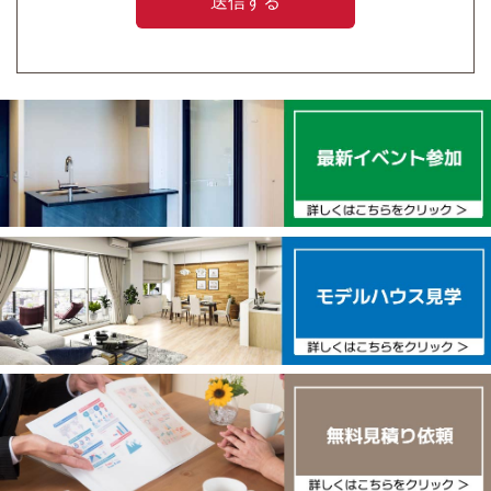
るものをいう。以下、同様）の適正な取扱いを行いま
す。
３ 個人情報の取得・利用
当社は、個人情報を取得する際には、利用目的を公表ま
たは通知し（本プライバシーポリシーによる公表を含
む。）、また、直接ご本人様から契約書その他の書面
（電磁的記録を含む）に記載された個人情報を取得する
場合にはあらかじめ利用目的を明示し、適法かつ公正な
手段によって取得いたします。
当社は、利用目的の達成に必要な範囲内で適正に個人情
報を利用いたします。
４ 個人情報の利用目的
当社は、以下の目的で個人情報を利用します。
（１）お客様に関する個人情報
【利用目的】
・下記の事業に関し、訪問、ダイレクトメールの発送、
電話による勧誘、電子メールによる勧誘等の営業活動並
びに契約に関連した事務手続きを行うため。
ア 建築資材の販売
イ 建設工事業の請負
ウ 宅地の造成
エ 土地付住宅の施工販売
オ 賃貸建物の建設並びに経営及び管理サービス