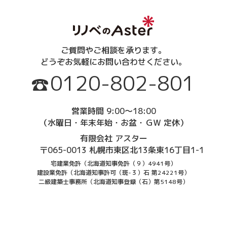
無料見積り依頼
スタッフ紹介
建物診断
よくある質問
床下調査
外壁調査
屋根調査
小屋裏調査
ご質問やご相談を承ります。
補助金情報
どうぞお気軽にお問い合わせください。
0120-802-801
営業時間 9:00～18:00
（水曜日・年末年始・お盆・ＧＷ 定休）
有限会社 アスター
〒065-0013 札幌市東区北13条東16丁目1-1
宅建業免許（北海道知事免許（９）4941号）
建設業免許（北海道知事許可（斑-３）石 第24221号）
二級建築士事務所（北海道知事登録（石）第5148号）