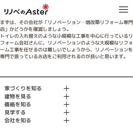
まずは、その会社が「リノベーション・増改築リフォーム専門
店」かどうかを確認しましょう。
トイレの入れ替えのような小規模な工事を中心に行っているリ
フォーム会社さんに、リノベーションのような大規模なリフォ
ーム工事を任せるのは難しいでしょうから、リノベーションを
専門で扱っているお店をご利用されるのが良いと思います。
家づくりを知る
建物を見る
リノベのAsterとは
価格を知る
耐震２倍
施工事例
断熱２倍
見学する
住まいの3Dデザイン集
リノベーションプラン
収納２倍
会社を知る
モデルハウス&ショールーム
初めてのリノベーションガイド
イベント・キャンペーン
会社紹介
リノベーションの流れ