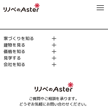
家づくりを知る
建物を見る
リノベのAsterとは
価格を知る
耐震２倍
施工事例
断熱２倍
見学する
住まいの3Dデザイン集
リノベーションプラン
収納２倍
会社を知る
モデルハウス&ショールーム
初めてのリノベーションガイド
イベント・キャンペーン
会社紹介
リノベーションの流れ
無料見積り依頼
スタッフ紹介
建物診断
よくある質問
床下調査
外壁調査
屋根調査
小屋裏調査
ご質問やご相談を承ります。
補助金情報
どうぞお気軽にお問い合わせください。